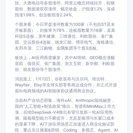
技、大唐电信等多股涨停。阿里云概念持续拉升，杭钢
股份、数据港双双涨停。截至收盘，沪指涨1.2%，深成
指涨1.98%，创业板指涨2.24%。
个股来看，今日早盘涨停数量为100家（不包括ST及未
开板新股），封板率为78%，连板股数量为18家，直真
科技5连板，美年健康、三维通信、利欧股份、省广集
团、交运股份4连板，德龙汇能、博菲电气、海格通信、
友邦吊顶、三江购物、金隅集团等个股3连板。
板块上，AI应用再度爆发，其中AI营销、GEO概念涨幅
居前，值得买、省广集团、浙文互联、新华都、利欧股
份、税友股份等个股涨停。
消息面上，1月12日，谷歌宣布与沃尔玛、塔吉特、
Wayfair、Etsy等全球头部零售商达成合作，并正式开源
面向电商领域的AI智能体协议通用商业协议。
当前AI产业动态密集，海外xAI、Anthropic陆续融资，
国内“人工智能+制造政策”推出，智谱和MiniMax上市大
涨，后续DeepSeek-V4推出有望引发新一轮AI应用热
潮。随着模型能力不断提升，尤其是推理与长窗口成本
的显著下降，AI下游应用场景正加速进入商业化验证阶
段，重点关注搜索&营销、Coding、多模态、Agent、AI