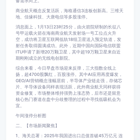
备需求向上。
商业航天概念反复活跃，海格通信3连板创新高。三维天
地、佳缘科技、大唐电信等多股涨停。
消息面上，1月13日23时25分，由火箭院研制的长征八
号甲运载火箭在海南商业航天发射场一号工位点火升
空，成功将卫星互联网低轨18组卫星送入预定轨道，发
射任务取得圆满成功。此外，近期中国向国际电信联盟
ITU申请了新增20万颗卫星，其中超19万颗卫星来自近
期刚刚成立的无线电创新院。
综合来看，今日早盘市场迎来反弹，三大指数全线上
扬，超4700股飘红，百股涨停。其中AI应用再度爆发，
GEO/AI营销概念涨幅居前，半导体产业链走强，存储芯
片、半导体设备同样表现活跃，此外商业航天同样获得
资金修复，市场整体维持强势上涨态势，后市还是留意
核心热门赛道在盘中分歧整理的过程中寻找低吸机会为
宜。
午间涨停分析图
二、【市场新闻聚焦】
1、海关总署：2025年我国进出口总值首破45万亿元 连