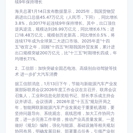
续9年保持增长
海关总署1月14日发布数据显示，2025年，我国货物贸
易进出口总值45.47万亿元（人民币，下同），同比增长
3.8%，自2017年起连续9年保持增长。其中，出口顶住
逆风逆流，规模达到26.99万亿元，同比增长6.1%；进
口18.48万亿元，规模创历史新高，同比增长0.5%，将
连续17年成为全球第二大进口市场。2025年是“十四
五”收官之年，回顾“十四五”时期我国外贸发展，累计进
出口规模突破200万亿元，比“十三五”时期增长四成，年
均增长7.1%。
2、工信部：加快突破全固态电池、高级别自动驾驶等技
术 进一步扩大汽车消费
据工信部消息，1月13日下午，节能与新能源汽车产业发
展部际联席会议2026年度工作会议在京召开。联席会议
召集人，工业和信息化部党组书记、部长李乐成主持会
议并讲话。会议强调，2026年是“十五五”规划开局之
年，智能网联新能源汽车产业发展处于重要机遇期，要
坚持问题导向、系统观念、底线思维，加大工作协同力
度，进一步完善工作举措，推动产业高质量发展。一是
做好《规划》编制，强化与能源、基础设施等相关规划
协同布局，明确发展目标、部署重点任务，引领产业创