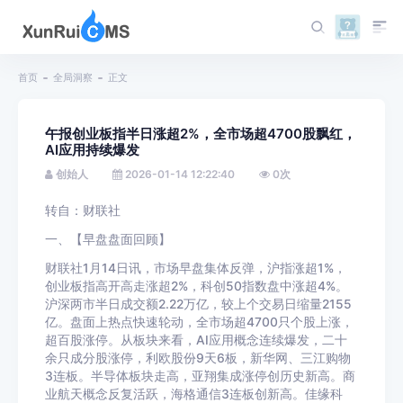
首页
全局洞察
正文
午报创业板指半日涨超2%，全市场超4700股飘红，
AI应用持续爆发
创始人
2026-01-14 12:22:40
0
次
转自：财联社
一、【早盘盘面回顾】
财联社1月14日讯，市场早盘集体反弹，沪指涨超1%，
创业板指高开高走涨超2%，科创50指数盘中涨超4%。
沪深两市半日成交额2.22万亿，较上个交易日缩量2155
亿。盘面上热点快速轮动，全市场超4700只个股上涨，
超百股涨停。从板块来看，AI应用概念连续爆发，二十
余只成分股涨停，利欧股份9天6板，新华网、三江购物
3连板。半导体板块走高，亚翔集成涨停创历史新高。商
业航天概念反复活跃，海格通信3连板创新高。佳缘科