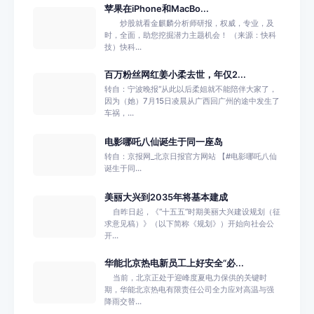
苹果在iPhone和MacBo...
炒股就看金麒麟分析师研报，权威，专业，及
时，全面，助您挖掘潜力主题机会！ （来源：快科
技）快科...
百万粉丝网红姜小柔去世，年仅2...
转自：宁波晚报“从此以后柔姐就不能陪伴大家了，
因为（她）7月15日凌晨从广西回广州的途中发生了
车祸，...
电影哪吒八仙诞生于同一座岛
转自：京报网_北京日报官方网站 【#电影哪吒八仙
诞生于同...
美丽大兴到2035年将基本建成
自昨日起，《“十五五”时期美丽大兴建设规划（征
求意见稿）》（以下简称《规划》）开始向社会公
开...
华能北京热电新员工上好安全“必...
当前，北京正处于迎峰度夏电力保供的关键时
期，华能北京热电有限责任公司全力应对高温与强
降雨交替...