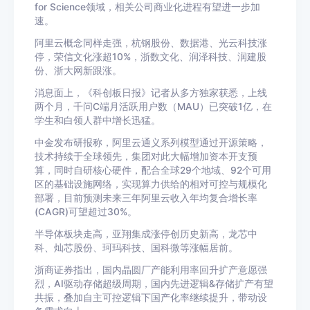
for Science领域，相关公司商业化进程有望进一步加
速。
阿里云概念同样走强，杭钢股份、数据港、光云科技涨
停，荣信文化涨超10%，浙数文化、润泽科技、润建股
份、浙大网新跟涨。
消息面上，《科创板日报》记者从多方独家获悉，上线
两个月，千问C端月活跃用户数（MAU）已突破1亿，在
学生和白领人群中增长迅猛。
中金发布研报称，阿里云通义系列模型通过开源策略，
技术持续于全球领先，集团对此大幅增加资本开支预
算，同时自研核心硬件，配合全球29个地域、92个可用
区的基础设施网络，实现算力供给的相对可控与规模化
部署，目前预测未来三年阿里云收入年均复合增长率
(CAGR)可望超过30%。
半导体板块走高，亚翔集成涨停创历史新高，龙芯中
科、灿芯股份、珂玛科技、国科微等涨幅居前。
浙商证券指出，国内晶圆厂产能利用率回升扩产意愿强
烈，AI驱动存储超级周期，国内先进逻辑&存储扩产有望
共振，叠加自主可控逻辑下国产化率继续提升，带动设