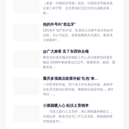
（来源：中国经济导报）转自：中国经济导报本报
记者 | 张守营 北京星动纪元近日作出战略决策，
将...
他的外号叫“老边牙”
□刘茂平 包产到户后，队里的几头耕牛也分给各作
业组，为公平起见，采取抓阄的方式进行。黄泥湾
小组推举“...
@广大旅客 丢了东西快去领
重庆北站遗失物品招领处工作人员为旅客找回遗失
物品 2026年铁路暑运已过半。随着探亲、旅游、通
勤等多...
重庆多项就业政策补贴“礼包”来...
一次性求职补贴、12个县大学生就业补贴、高校毕
业生灵活就业社保补贴、紧缺岗位就业补贴……8月
10日，...
小菜园暖人心 耘沃土育桃李
为深入践行人文关怀，用心用情服务教职工，
长期以来，睢县尤吉屯二中立足实际，将校园闲置
空地改造为“...