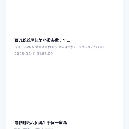
百万粉丝网红姜小柔去世，年...
转自：宁波晚报“从此以后柔姐就不能陪伴大家了，因为（她）7月15日...
2026-08-11 01:56:09
电影哪吒八仙诞生于同一座岛