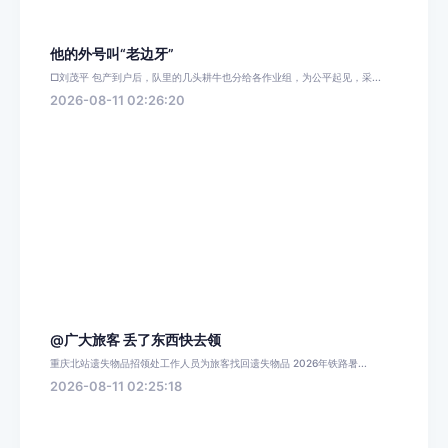
他的外号叫“老边牙”
□刘茂平 包产到户后，队里的几头耕牛也分给各作业组，为公平起见，采...
2026-08-11 02:26:20
@广大旅客 丢了东西快去领
重庆北站遗失物品招领处工作人员为旅客找回遗失物品 2026年铁路暑...
2026-08-11 02:25:18