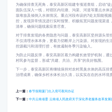
为确保排查无死角，泰安高新区组建专项巡查组，启动“徒
面队伍深入一线，对辖区内坑塘、沟渠、河道等重点水体
圾堆放及倾倒入水体情况。重点河段布设的7处太阳能视频
控，发现异常情况进行实时报警。积极拓宽问题发现渠道
清单，确保问题线索应查尽查。
对于排查发现的各类隐患与问题，泰安高新区坚持源头管控
不仅清理水体本身，更着力切断岸上污染源。对发现的生
控源截污和清理打捞，有效遏制冬季污染输入。
为防止问题反弹，泰安高新区着力构建长效管护机制，通
村民参与监督，形成“共建、共治、共享”的良好氛围。
下一步，泰安高新区将继续保持对农村黑臭水体的高压排
治理成果，确保乡村水体长治久清，以实实在在的水环境
上一篇：
春节假期厦门出入境可夜间办证
下一篇：
中共云南省委 云南省人民政府关于深化养老服务改革发展